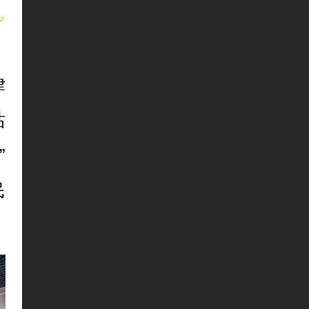
，
律
站
”
民