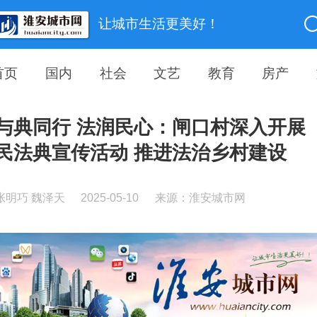
让城市生活更美好！
首页
国内
社会
文艺
教育
房产
与典同行 法润民心：闸口村深入开展
民法典宣传活动 推进法治乡村建设
张明巧 魏泽天
2025-05-10
来源：淮安城市网