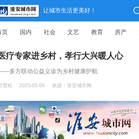
让城市生活更美好！
首页
国内
社会
文艺
教育
房产
医疗专家进乡村，孝行大兴暖人心
——多方联动公益义诊为乡村健康护航
邢雪松
2025-05-04
来源：淮安城市网