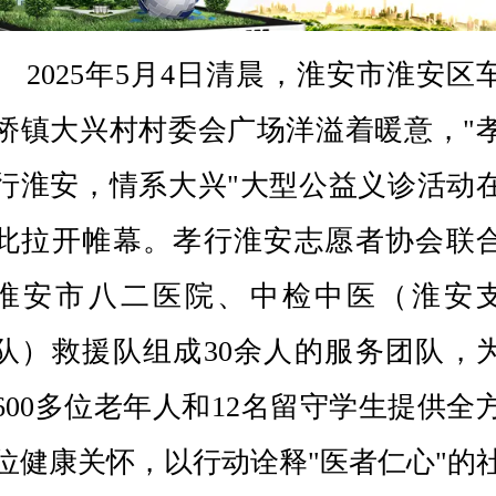
2025年5月4日清晨，淮安市淮安区
桥镇大兴村村委会广场洋溢着暖意，"
行淮安，情系大兴"大型公益义诊活动
此拉开帷幕。孝行淮安志愿者协会联
淮安市八二医院、中检中医（淮安
队）救援队组成30余人的服务团队，
600多位老年人和12名留守学生提供全
位健康关怀，以行动诠释"医者仁心"的