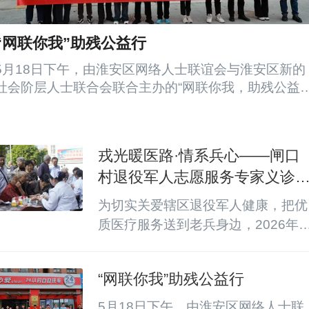
“网联你我”助残公益行
5月18日下午，由淮安区网络人士联谊会与淮安区新的
社会阶层人士联合会联合主办的“网联你我，助残公益
性”活动顺利举行。活动以“行进式、轻打扰、重赋能”为
原则，在《淮安城市网》总编辑、淮安区网联会副会长
李将等区网联会领导班子带领下，网联会、新联会成员
戎光暖医路·情系兵心——闸口
深入助残一线，用镜头记录公益故事，用技术传递实用
村退役军人志愿服务专家义诊
技能，营造理解、尊重、关心、帮助残障人士的良好社
会氛围。 活动首站来到位于区残联对面的“益心爱”自
动
为切实关爱辖区退役军人健康，把优
助...
质医疗服务送到老兵身边，2026年5
月28日上午8点，淮安市拥军医院
——八十二医院在淮安区淮城街道闸
“网联你我”助残公益行
口村退役军人服务站开展“戎光暖医
·情系兵心”退役军人志愿服务专家义
5月18日下午，由淮安区网络人士联