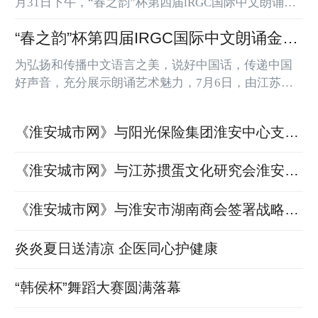
月31日下午，“春之韵”杯第四届lRGC国际中文朗诵金
梅花奖淮安赛区颁奖盛典在淮安市山阳小学报告厅隆
“春之韵”杯第四届IRGC国际中文朗诵金梅
重举行。经过一个多月的激烈角逐，这场以“讲好中国
故事，坚定文化自信”为宗旨的语言艺术盛会圆满落
花奖淮安赛区隆重举行启动仪式
为弘扬和传播中文语言之美，说好中国话，传递中国
幕，众多朗诵新星在舞台上绽放光彩。图：活动现场
好声音，充分展示朗诵艺术魅力，7月6日，由江苏春
典礼现场高朋满座。淮安市淮阴区原广电局局长、淮
之韵教育集团总冠名，第四届国际中文朗诵金梅花奖
阴区广播电视台原台长、淮阴区宣传部原副部长严祖
淮安赛区组委会主办，声动淮安阅读会、华中文化传
斌，第四届金梅...
《淮安城市网》与阳光保险集团淮安中心支公
媒、淮安城市网、淮安市青少年科技教育协会承办，
司签署战略合作协议
金马少儿影视、春之韵教育集团淮安校区、南通校区
《淮安城市网》与江苏掼蛋文化研究会淮安分
协办，河下陈铎会客厅、河下老虎灶茶馆、新龙文教
育、淮安天喏地应道德院、淮安诺贝尔口腔医院、戎
院达成战略合作
选汇天然矿泉水等单位特别...
《淮安城市网》与淮安市湖南商会签署战略合
作协议 携手共促苏湘经济文化发展
炎炎夏日送清凉 企医同心护健康
“韩侯杯”舞蹈大赛圆满落幕