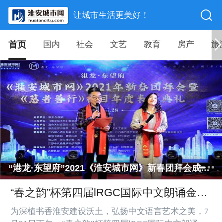
让城市生活更美好！
首页
国内
社会
文艺
教育
房产
旅
“港龙·东望府”2021《淮安城市网》新春团拜会成功举办
“春之韵”杯第四届lRGC国际中文朗诵金梅
花奖淮安赛区颁奖盛典圆满落幕
为深植书香淮安建设沃土，弘扬中文语言艺术之美，7